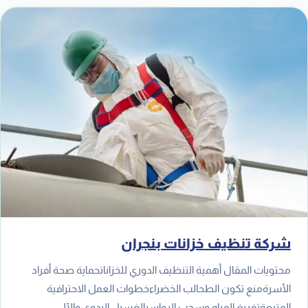
خ
ا
شركة تنظيف خزانات بنجران
محتويات المقال أهمية التنظيف الدوري للخزاناتحماية صحة أفراد
الأسرةمنع تكون الطحالب الخضراءخطوات العمل الاحترافية
المتبعةتفريغ المياه وسحب الرواسبالغسيل اليدوي والآلي