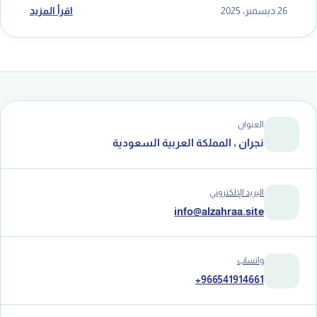
26 ديسمبر، 2025
اقرأ المزيد
العنوان
نجران ، المملكة العربية السعودية
البريد الإلكتروني
info@alzahraa.site
واتساب
+966541914661